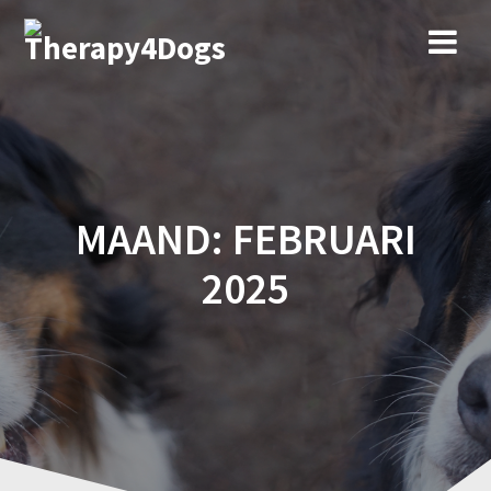
Ga
naar
de
inhoud
MAAND:
FEBRUARI
2025