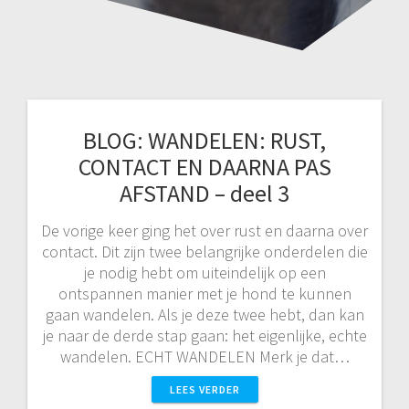
BLOG: WANDELEN: RUST,
CONTACT EN DAARNA PAS
AFSTAND – deel 3
De vorige keer ging het over rust en daarna over
contact. Dit zijn twee belangrijke onderdelen die
je nodig hebt om uiteindelijk op een
ontspannen manier met je hond te kunnen
gaan wandelen. Als je deze twee hebt, dan kan
je naar de derde stap gaan: het eigenlijke, echte
wandelen. ECHT WANDELEN Merk je dat…
LEES VERDER