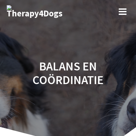
Ga
naar
de
inhoud
BALANS EN
COÖRDINATIE