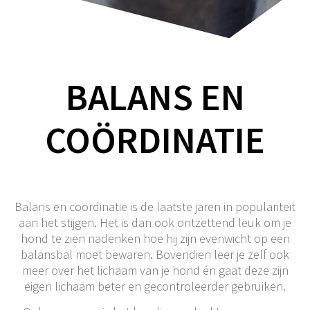
BALANS EN
COÖRDINATIE
Balans en coördinatie is de laatste jaren in populariteit
aan het stijgen. Het is dan ook ontzettend leuk om je
hond te zien nadenken hoe hij zijn evenwicht op een
balansbal moet bewaren. Bovendien leer je zelf ook
meer over het lichaam van je hond én gaat deze zijn
eigen lichaam beter en gecontroleerder gebruiken.