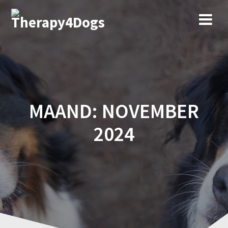
Ga
naar
de
inhoud
MAAND:
NOVEMBER
2024