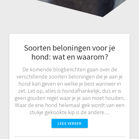
Soorten beloningen voor je
hond: wat en waarom?
De komende blogberichten gaan over de
verschillende soorten beloningen die je aan je
hond kan geven en welke je best wanneer in
zet. Let op, alles is hondafhankelijk, dus er is
geen gouden regel waar je je aan moet houden.
Waar de ene hond helemaal gek wordt van een
stukje gekookte kip is de andere…
LEES VERDER