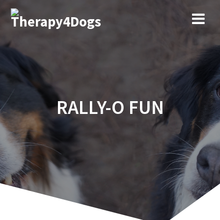
Ga
naar
de
inhoud
RALLY-O FUN