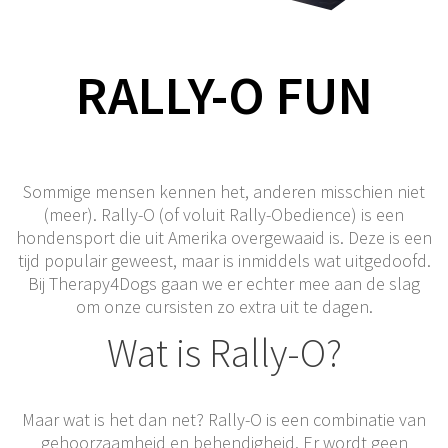
RALLY-O FUN
Sommige mensen kennen het, anderen misschien niet
(meer). Rally-O (of voluit Rally-Obedience) is een
hondensport die uit Amerika overgewaaid is. Deze is een
tijd populair geweest, maar is inmiddels wat uitgedoofd.
Bij Therapy4Dogs gaan we er echter mee aan de slag
om onze cursisten zo extra uit te dagen.
Wat is Rally-O?
Maar wat is het dan net? Rally-O is een combinatie van
gehoorzaamheid en behendigheid. Er wordt geen