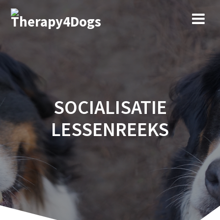
Ga
naar
de
inhoud
SOCIALISATIE
LESSENREEKS